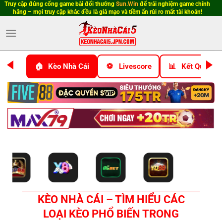
Truy cập đúng cổng game bài đổi thưởng
Sun.Win
để trải nghiệm game chính
Bỏ
hãng – mọi truy cập khác đều là giả mạo và tiềm ẩn rủi ro mất tài khoản!
qua
nội
dung
Kèo Nhà Cái
Livescore
Kết Quả Bó
KÈO NHÀ CÁI – TÌM HIỂU CÁC
LOẠI KÈO PHỔ BIẾN TRONG