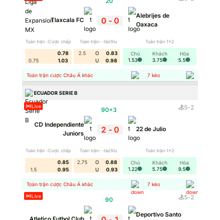
20
'
Alebrijes de
0
-
0
Tlaxcala FC
Oaxaca
Toàn trận -Cược chấp
Toàn trận- -tài/Xỉu
Toàn trận-1x2
0.78
2.5
O
0.83
Chủ
Khách
Hòa
1.53
3.75
5.5
0.75
1.03
U
0.98
Toàn trận cược Châu Á khác
7
kèo
ECUADOR SERIE B
Live
5
-
2
90+3
'
CD Independiente
2
-
0
22 de Julio
Juniors
Toàn trận -Cược chấp
Toàn trận- -tài/Xỉu
Toàn trận-1x2
0.85
2.75
O
0.88
Chủ
Khách
Hòa
1.22
5.75
9.5
1.5
0.95
U
0.93
Toàn trận cược Châu Á khác
7
kèo
Live
5
-
2
90
'
Deportivo Santo
0
-
1
Atletico Futbol Club