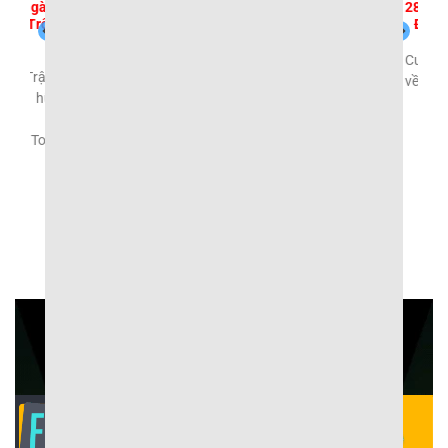
Gà
23h00 Ngày 28/07:
28/07: Sức Nóng Pháo
t
Điểm Tựa Thánh Địa,
Đài Savon Sanomat
Hiện tại, lượng truy cập hàng tháng đã vượt
Chủ Nhà Quyết Tìm
Bàn Thắng
mốc 1,2 triệu, phản ánh rõ rệt về mức độ phổ
Cuộc so tài sinh tử lượt
o
về giữa KuPS vs Sabah
biến. Con số này dự kiến tiếp tục tăng mạnh
Lincoln Red Imps FC vs
FK diễn ra vào...
trong năm 2026 nhờ việc mở rộng dữ liệu đa
Mjaellby tại lượt về
quốc gia.
vòng sơ loại thứ hai
Champions...
Tổng hợp các danh mục có tại
chuyên trang Kèo Nhà Cái
Người dùng thường mong muốn tìm toàn bộ
dữ liệu tại một nơi thay vì phải di chuyển
qua nhiều kênh khác nhau. Chính vì thế,
Kèo
Nhà Cái
đã xây dựng hệ thống danh mục
riêng biệt, mỗi phần đáp ứng một nhu cầu
cụ thể. Nội dung sau sẽ giới thiệu chi tiết
từng danh mục nổi bật để bạn dễ hình dung
hơn.