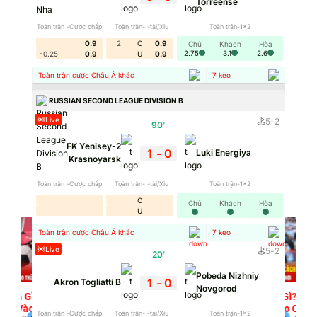
Torreense
hưởng đến biến động kèo sẽ giúp người chơi
nâng cao khả năng phân tích và đưa ra
Toàn trận -Cược chấp
Toàn trận- -tài/Xỉu
Toàn trận-1x2
nhận định chính xác hơn trước mỗi trận đấu.
0.9
2
O
0.9
Chủ
Khách
Hòa
2.75
3.1
2.6
-0.25
0.9
U
0.9
Giới thiệu tổng quan về website Kèo
Toàn trận cược Châu Á khác
7
kèo
Nhà Cái 2026
RUSSIAN SECOND LEAGUE DIVISION B
Ra đời năm 2021,
Kèo Nhà Cái
nhanh chóng
Live
5
-
2
90
'
phát triển thành chuyên trang thông tin thể
FK Yenisey-2
1
-
0
thao trực tuyến được cộng đồng tin tưởng.
Luki Energiya
Krasnoyarsk
Với nền tảng vận hành ổn định, website duy
THỦ THUẬT BÓNG ĐÁ
Toàn trận -Cược chấp
Toàn trận- -tài/Xỉu
Toàn trận-1x2
trì tốc độ tăng trưởng đều đặn qua từng
O
Chủ
Khách
Hòa
hoạt động. Điều này chứng minh sức hút
U
bền vững cùng sự đồng hành lâu dài của
Toàn trận cược Châu Á khác
7
kèo
hàng triệu người dùng thân thiết.
Live
5
-
2
20
'
Pobeda Nizhniy
1
-
0
Akron Togliatti B
Novgorod
Kèo Trên Kèo Dưới –
Kèo Rung Là Gì? Tận
Hướng Dẫn Cách Vào
Dụng Mẹo Vào Cược
Toàn trận -Cược chấp
Toàn trận- -tài/Xỉu
Toàn trận-1x2