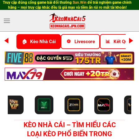
Truy cập đúng cổng game bài đổi thưởng
Sun.Win
để trải nghiệm game chính
Bỏ
hãng – mọi truy cập khác đều là giả mạo và tiềm ẩn rủi ro mất tài khoản!
qua
nội
dung
Kèo Nhà Cái
Livescore
Kết Quả Bó
KÈO NHÀ CÁI – TÌM HIỂU CÁC
LOẠI KÈO PHỔ BIẾN TRONG