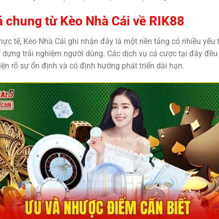
á chung từ Kèo Nhà Cái về RIK88
hực tế, Kèo Nhà Cái ghi nhận đây là một nền tảng có nhiều yếu t
y dựng trải nghiệm người dùng. Các dịch vụ cá cược tại đây đề
hiện rõ sự ổn định và có định hướng phát triển dài hạn.