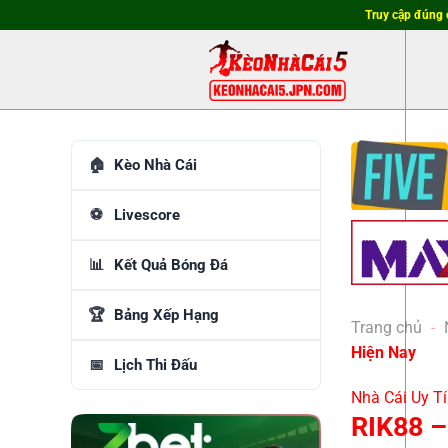
Bỏ
Truy cập đúng 
qua
nội
dung
Kèo Nhà Cái
Livescore
Kết Quả Bóng Đá
Bảng Xếp Hạng
Trang chủ
-
Hiện Nay
Lịch Thi Đấu
Nhà Cái Uy T
RIK88 –