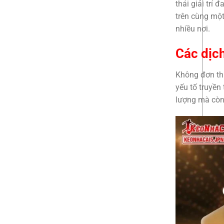
thái giải trí
trên cùng một
nhiều nơi.
Các dịch
Không đơn thu
yếu tố truyền
lượng mà còn 