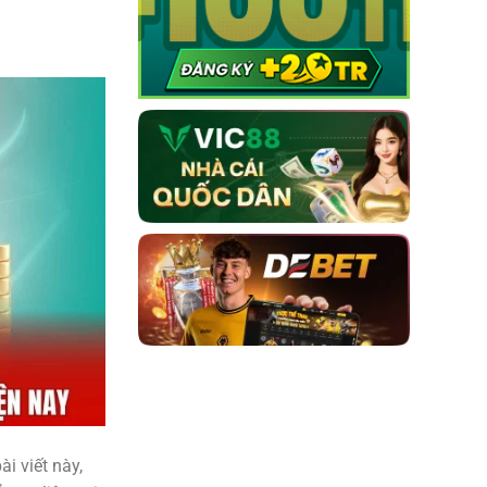
i viết này,