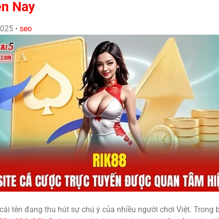
ện Nay
2025
•
seo
cái tên đang thu hút sự chú ý của nhiều người chơi Việt. Trong bà