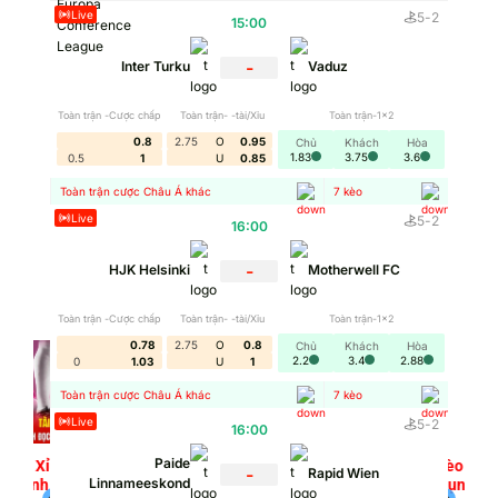
hưởng đến biến động kèo sẽ giúp người chơi
Live
5
-
2
15:00
nâng cao khả năng phân tích và đưa ra
-
Inter Turku
Vaduz
nhận định chính xác hơn trước mỗi trận đấu.
Giới thiệu tổng quan về website Kèo
Toàn trận -Cược chấp
Toàn trận- -tài/Xỉu
Toàn trận-1x2
Nhà Cái 2026
0.8
2.75
O
0.95
Chủ
Khách
Hòa
1.83
3.75
3.6
0.5
1
U
0.85
Ra đời năm 2021,
Kèo Nhà Cái
nhanh chóng
Toàn trận cược Châu Á khác
7
kèo
phát triển thành chuyên trang thông tin thể
Live
5
-
2
16:00
thao trực tuyến được cộng đồng tin tưởng.
Với nền tảng vận hành ổn định, website duy
-
HJK Helsinki
Motherwell FC
THỦ THUẬT BÓNG ĐÁ
trì tốc độ tăng trưởng đều đặn qua từng
Toàn trận -Cược chấp
Toàn trận- -tài/Xỉu
Toàn trận-1x2
hoạt động. Điều này chứng minh sức hút
0.78
2.75
O
0.8
Chủ
Khách
Hòa
bền vững cùng sự đồng hành lâu dài của
2.2
3.4
2.88
0
1.03
U
1
hàng triệu người dùng thân thiết.
Toàn trận cược Châu Á khác
7
kèo
Live
5
-
2
16:00
Paide
?
Kèo Trên Kèo Dưới –
Kèo Rung Là Gì? Tận
-
Rapid Wien
Linnameeskond
Hướng Dẫn Cách Vào
Dụng Mẹo Vào Cược