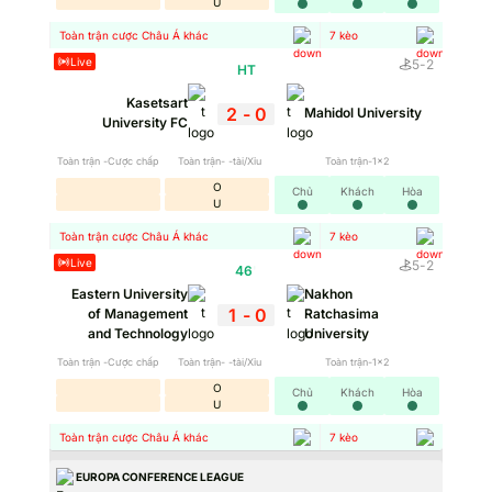
U
Toàn trận cược Châu Á khác
7
kèo
Live
5
-
2
HT
Kasetsart
2
-
0
Mahidol University
University FC
Toàn trận -Cược chấp
Toàn trận- -tài/Xỉu
Toàn trận-1x2
O
Chủ
Khách
Hòa
U
Toàn trận cược Châu Á khác
7
kèo
Live
5
-
2
46
'
Eastern University
Nakhon
1
-
0
of Management
Ratchasima
and Technology
University
Kèo Nhà Cái
bao gồm nhiều loại tỷ lệ cược
Toàn trận -Cược chấp
Toàn trận- -tài/Xỉu
Toàn trận-1x2
khác nhau như kèo châu Á, kèo châu Âu, kèo
O
Chủ
Khách
Hòa
tài xỉu, kèo phạt góc hay kèo thẻ phạt, được
U
thiết lập dựa trên dữ liệu và diễn biến thực tế
Toàn trận cược Châu Á khác
7
kèo
của từng trận đấu. Việc hiểu rõ ý nghĩa từng
loại kèo, cách đọc tỷ lệ và những yếu tố ảnh
EUROPA CONFERENCE LEAGUE