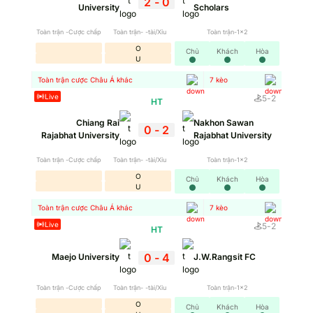
2
-
0
University
Scholars
Toàn trận -Cược chấp
Toàn trận- -tài/Xỉu
Toàn trận-1x2
O
Chủ
Khách
Hòa
U
Toàn trận cược Châu Á khác
7
kèo
Live
5
-
2
HT
Chiang Rai
Nakhon Sawan
0
-
2
Rajabhat University
Rajabhat University
Toàn trận -Cược chấp
Toàn trận- -tài/Xỉu
Toàn trận-1x2
O
Chủ
Khách
Hòa
U
Toàn trận cược Châu Á khác
7
kèo
Live
5
-
2
HT
0
-
4
Maejo University
J.W.Rangsit FC
Toàn trận -Cược chấp
Toàn trận- -tài/Xỉu
Toàn trận-1x2
O
Chủ
Khách
Hòa