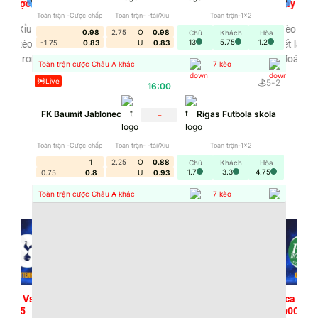
g
Tiền Hiệu Quả
Hay Đếm Tiền Đã Tay
Toàn trận -Cược chấp
Toàn trận- -tài/Xỉu
Toàn trận-1x2
Là
Kèo trên kèo dưới là
Kèo Rung là gì? Được
0.98
2.75
O
0.98
Chủ
Khách
Hòa
13
5.75
1.2
iến
một thuật ngữ trong
biết là một loại hình dự
-1.75
0.83
U
0.83
cá cược bóng đá quen
đoán khá độc đáo...
Toàn trận cược Châu Á khác
7
kèo
Cái nhìn khái quát về chuyên trang Kèo Nhà
thuộc...
Live
5
-
2
16:00
Cái
-
FK Baumit Jablonec
Rigas Futbola skola
Không dừng lại ở việc cập nhật dữ liệu,
Toàn trận -Cược chấp
Toàn trận- -tài/Xỉu
Toàn trận-1x2
chuyên trang còn định hình sứ mệnh mang
1
2.25
O
0.88
Chủ
Khách
Hòa
đến đến trải nghiệm phân tích bóng đá minh
1.7
3.3
4.75
0.75
0.8
U
0.93
NHẬN ĐỊNH KÈO BÓNG ĐÁ
bạch. Đội ngũ chuyên gia giàu kinh nghiệm
Toàn trận cược Châu Á khác
7
kèo
cung cấp nhiều góc nhìn chiến thuật, giúp
bet thủ dễ dàng đánh giá tình hình. Nhờ vậy,
website tạo nên cầu nối giữa niềm đam mê
bóng đá và nhu cầu tìm hiểu thực tiễn.
Bên
cạnh đó, hệ thống vận hành dưới giấy phép
quốc tế hợp pháp, đảm bảo tính minh bạch
s
Nhận Định
Nhận Định Benfica Vs
lẫn uy tín toàn diện.
Birmingham City Vs
St. Gallen, 02h00