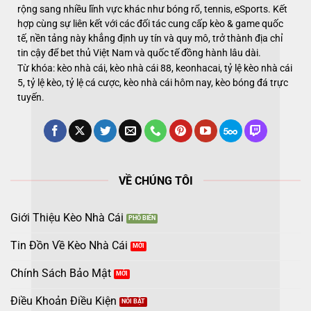
rộng sang nhiều lĩnh vực khác như bóng rổ, tennis, eSports. Kết
nhận rõ nhịp độ trận thay vì phải chờ tổng
hợp cùng sự liên kết với các đối tác cung cấp kèo & game quốc
hợp sau.
tế, nền tảng này khẳng định uy tín và quy mô, trở thành địa chỉ
tin cậy để bet thủ Việt Nam và quốc tế đồng hành lâu dài.
Ngoài ra, Live score trên
Kèo Nhà Cái
hoạt
Từ khóa: kèo nhà cái, kèo nhà cái 88, keonhacai, tỷ lệ kèo nhà cái
động liên tục, đồng bộ dữ liệu với hệ thống
5, tỷ lệ kèo, tỷ lệ cá cược, kèo nhà cái hôm nay, kèo bóng đá trực
quốc tế như Opta và Sportradar. Điều này
tuyến.
giúp đảm bảo mức độ chính xác cao, tránh
tình trạng chậm trễ hoặc sai sót so với diễn
biến thực tế. Từ đó, bạn dễ dàng đưa ra
nhận định nhanh chóng hơn.
VỀ CHÚNG TÔI
Kết quả
Giới Thiệu Kèo Nhà Cái
Danh mục kết quả cho phép xem lại toàn bộ
tỷ số những trận đã kết thúc, đầy đủ từ giải
Tin Đồn Về Kèo Nhà Cái
hàng đầu đến sân chơi khu vực. Ngoài tỷ số,
dữ liệu còn bao gồm số lần sút, kiểm soát
Chính Sách Bảo Mật
bóng cùng thẻ phạt để phân tích chi tiết hơn.
Điều Khoản Điều Kiện
Nhờ đó, người dùng không cần tìm ở nhiều