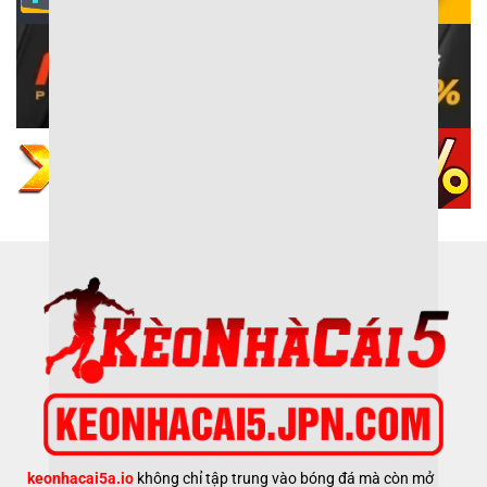
Tổng hợp chuyên mục nổi bật trên Kèo Nhà
Cái
Live score
Tính năng Live score của
Kèo Nhà Cái
mang
đến thông tin theo thời gian thực, hiển thị
trực tiếp diễn biến quan trọng của từng trận
đấu đang diễn ra. Người theo dõi không chỉ
biết tỷ số mà còn xem được thẻ phạt, số lần
dứt điểm cùng tình huống nguy hiểm. Đây là
công cụ quan trọng để fan hâm mộ cảm
keonhacai5a.io
không chỉ tập trung vào bóng đá mà còn mở