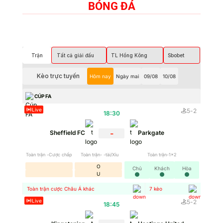
BÓNG ĐÁ
Trận
Tất cả giải đấu
TL Hồng Kông
Sbobet
Hot
Kèo trực tuyến
Hôm nay
Ngày mai
09/08
10/08
CÚP FA
Live
5
-
2
18:30
-
Sheffield FC
Parkgate
Toàn trận -Cược chấp
Toàn trận- -tài/Xỉu
Toàn trận-1x2
O
Chủ
Khách
Hòa
U
Toàn trận cược Châu Á khác
7
kèo
Live
5
-
2
18:45