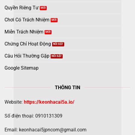
nguồn rời rạc khác.
Điểm đặc biệt là kết quả
Quyền Riêng Tư
luôn được lưu trữ trong thời gian dài, dễ
Chơi Có Trách Nhiệm
dàng truy vấn lại bất kỳ lúc nào cần thiết.
Bet thủ có thể đối chiếu số liệu giữa nhiều
Miễn Trách Nhiệm
trận để đánh giá xu hướng phong độ của
từng đội.
Chứng Chỉ Hoạt Động
Câu Hỏi Thường Gặp
Google Sitemap
THÔNG TIN
Website:
https://keonhacai5a.io/
Cập nhật kết quả bóng đá nhanh nhất tại Kèo
Nhà Cái
Số điện thoại: 0910131309
Email:
keonhacai5jpncom@gmail.com
BXH bóng đá