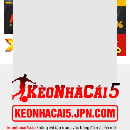
Tổng hợp chuyên mục nổi bật trên Kèo Nhà
Cái
Live score
Tính năng Live score của
Kèo Nhà Cái
mang
đến thông tin theo thời gian thực, hiển thị
trực tiếp diễn biến quan trọng của từng trận
đấu đang diễn ra. Người theo dõi không chỉ
biết tỷ số mà còn xem được thẻ phạt, số lần
dứt điểm cùng tình huống nguy hiểm. Đây là
công cụ quan trọng để fan hâm mộ cảm
keonhacai5a.io
không chỉ tập trung vào bóng đá mà còn mở