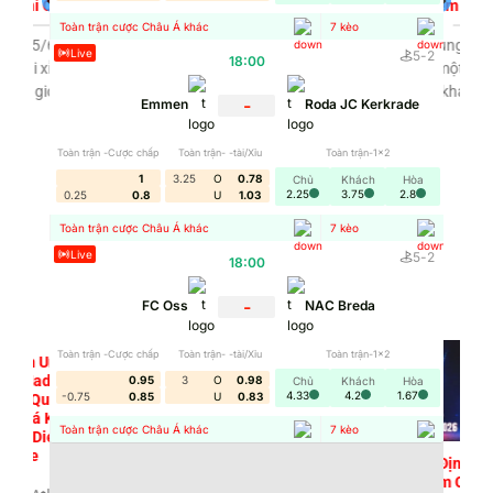
g
Tiền Hiệu Quả
Hay Đếm Tiền Đã Tay
Toàn trận cược Châu Á khác
7
kèo
Là
Kèo trên kèo dưới là
Kèo Rung là gì? Được
Live
5
-
2
18:00
iến
một thuật ngữ trong
biết là một loại hình dự
cá cược bóng đá quen
đoán khá độc đáo...
-
Emmen
Roda JC Kerkrade
Cái nhìn khái quát về chuyên trang Kèo Nhà
thuộc...
Cái
Toàn trận -Cược chấp
Toàn trận- -tài/Xỉu
Toàn trận-1x2
1
3.25
O
0.78
Chủ
Khách
Hòa
2.25
3.75
2.8
0.25
0.8
U
1.03
Không dừng lại ở việc cập nhật dữ liệu,
Toàn trận cược Châu Á khác
7
kèo
chuyên trang còn định hình sứ mệnh mang
Live
5
-
2
đến đến trải nghiệm phân tích bóng đá minh
18:00
NHẬN ĐỊNH KÈO BÓNG ĐÁ
bạch. Đội ngũ chuyên gia giàu kinh nghiệm
-
FC Oss
NAC Breda
cung cấp nhiều góc nhìn chiến thuật, giúp
bet thủ dễ dàng đánh giá tình hình. Nhờ vậy,
Toàn trận -Cược chấp
Toàn trận- -tài/Xỉu
Toàn trận-1x2
website tạo nên cầu nối giữa niềm đam mê
0.95
3
O
0.98
Chủ
Khách
Hòa
bóng đá và nhu cầu tìm hiểu thực tiễn.
Bên
4.33
4.2
1.67
-0.75
0.85
U
0.83
cạnh đó, hệ thống vận hành dưới giấy phép
Toàn trận cược Châu Á khác
7
kèo
quốc tế hợp pháp, đảm bảo tính minh bạch
lsea Vs
Nhận Định
Nhận Định Benfica Vs
lẫn uy tín toàn diện.
16h45
Birmingham City Vs
St. Gallen, 02h00