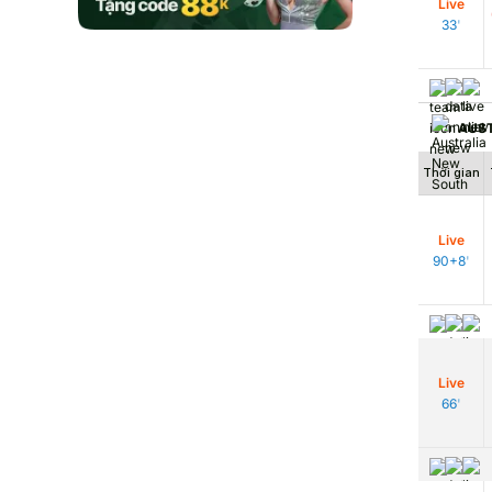
Live
33
'
AUST
Thời gian
Live
90+8
'
Live
66
'