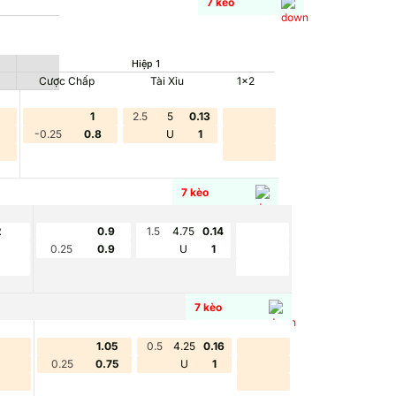
g loại
7
kèo
giúp
ác hơn
Hiệp 1
Cược Chấp
Tài Xỉu
1x2
ái
1
2.5
5
0.13
-0.25
0.8
U
1
trang
7
kèo
 vận
ạt
2
0.9
1.5
4.75
0.14
 dài
0.25
0.9
U
1
7
kèo
1.05
0.5
4.25
0.16
0.25
0.75
U
1