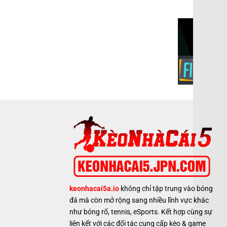
Live 
Tính n
thực, 
Người 
điểm c
cảm nh
keonhacai5a.io
không chỉ tập trung vào bóng
Ngoài 
đá mà còn mở rộng sang nhiều lĩnh vực khác
hệ thố
như bóng rổ, tennis, eSports. Kết hợp cùng sự
chính 
liên kết với các đối tác cung cấp kèo & game