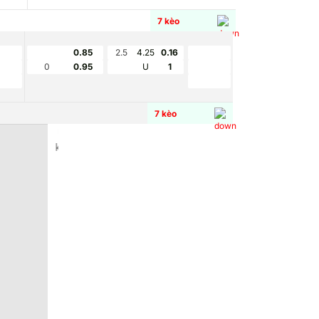
7
kèo
0.85
2.5
4.25
0.16
 Cách
Kèo Châu Á – Lựa
Kèo Tài Xỉu – Cá
0
0.95
U
1
ao Bóng
Chọn Hàng Đầu
Chơi Cực Đơn Giả
n Nhất
Trong Cá Độ Bóng
Tiền Thưởng Cự
Đá
Cao
7
kèo
 trước là
Kèo Châu Á mang đến
Kèo tài xỉu là gì và c
ững loại
cho người chơi những
cách chơi như thế n
 giúp bạn
trải nghiệm mới mẻ và
mà khiến nhiều...
ứ mệnh
đầy...
uyên
ủ dễ
 đam
n hành
toàn
 rệt về