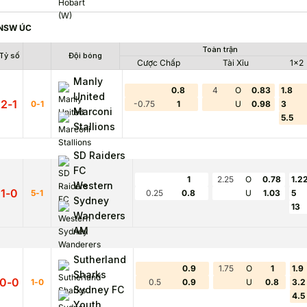
u và diễn biến thực tế của từng trận đấu. Việc hiểu rõ ý nghĩa từn
ách đọc tỷ lệ và những yếu tố ảnh hưởng đến biến động kèo sẽ 
NSW ÚC
chơi nâng cao khả năng phân tích và đưa ra nhận định chính x
Toàn trận
mỗi trận đấu.
Tỷ số
Đội bóng
Cược Chấp
Tài Xỉu
1x2
Manly
i thiệu tổng quan về website Kèo Nhà C
0.8
4
O
0.83
1.8
United
2
-
1
-0.75
1
U
0.98
3
0
-
1
6
Marconi
5.5
Stallions
i năm 2021,
Kèo Nhà Cái
nhanh chóng phát triển thành chuyên 
SD Raiders
tin thể thao trực tuyến được cộng đồng tin tưởng. Với nền tảng
FC
n định, website duy trì tốc độ tăng trưởng đều đặn qua từng ho
1
2.25
O
0.78
1.2
Western
Điều này chứng minh sức hút bền vững cùng sự đồng hành lâu
1
-
0
0.25
0.8
U
1.03
5
5
-
1
Sydney
13
ng triệu người dùng thân thiết.
Wanderers
AM
HUẬT BÓNG ĐÁ
Sutherland
0.9
1.75
O
1
1.9
Sharks
0
-
0
0.5
0.9
U
0.8
3.2
1
-
0
Sydney FC
4.5
Youth