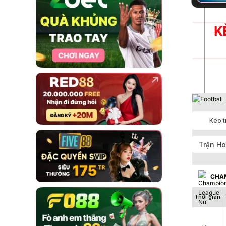
K
Kèo t
Trận Ho
CHAM
Thời gian