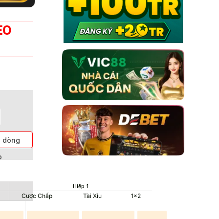
ÈO
i dòng
o
Hiệp 1
Cược Chấp
Tài Xỉu
1x2