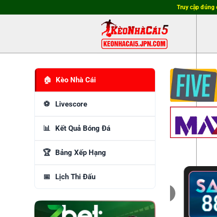
Bỏ
Truy cập đúng 
qua
nội
dung
Kèo Nhà Cái
Livescore
Kết Quả Bóng Đá
Bảng Xếp Hạng
Lịch Thi Đấu