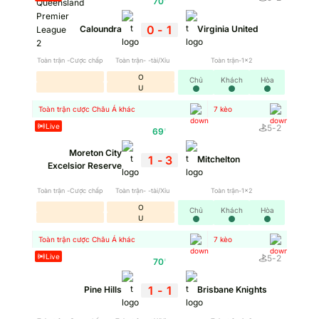
70
'
0
-
1
Caloundra
Virginia United
Toàn trận -Cược chấp
Toàn trận- -tài/Xỉu
Toàn trận-1x2
O
Chủ
Khách
Hòa
U
Toàn trận cược Châu Á khác
7
kèo
Live
5
-
2
69
'
Moreton City
1
-
3
Mitchelton
Excelsior Reserve
Toàn trận -Cược chấp
Toàn trận- -tài/Xỉu
Toàn trận-1x2
O
Chủ
Khách
Hòa
U
Toàn trận cược Châu Á khác
7
kèo
Live
5
-
2
70
'
1
-
1
Pine Hills
Brisbane Knights