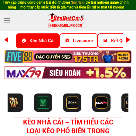
Truy cập đúng cổng game bài đổi thưởng
Sun.Win
để trải nghiệm game chính
Bỏ
hãng – mọi truy cập khác đều là giả mạo và tiềm ẩn rủi ro mất tài khoản!
qua
nội
dung
Kèo Nhà Cái
Livescore
Kết Quả Bó
KÈO NHÀ CÁI – TÌM HIỂU CÁC
LOẠI KÈO PHỔ BIẾN TRONG