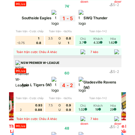
hưởng đến biến động kèo sẽ giúp người chơi
Live
5
-
2
74
'
nâng cao khả năng phân tích và đưa ra
1
-
5
Southside Eagles
SWQ Thunder
nhận định chính xác hơn trước mỗi trận đấu.
Giới thiệu tổng quan về website Kèo
Toàn trận -Cược chấp
Toàn trận- -tài/Xỉu
Toàn trận-1x2
Nhà Cái 2026
1
3.5
O
0.8
Chủ
Khách
Hòa
3.7
4.33
1.62
-0.75
0.8
U
1
Ra đời năm 2021,
Kèo Nhà Cái
nhanh chóng
Toàn trận cược Châu Á khác
7
kèo
phát triển thành chuyên trang thông tin thể
NSW PREMIER W-LEAGUE
thao trực tuyến được cộng đồng tin tưởng.
Live
5
-
2
Với nền tảng vận hành ổn định, website duy
60
'
THỦ THUẬT BÓNG ĐÁ
trì tốc độ tăng trưởng đều đặn qua từng
Gladesville Ravens
4
-
2
Apia L Tigers (W)
hoạt động. Điều này chứng minh sức hút
(W)
bền vững cùng sự đồng hành lâu dài của
Toàn trận -Cược chấp
Toàn trận- -tài/Xỉu
Toàn trận-1x2
hàng triệu người dùng thân thiết.
0.93
7.5
O
0.9
Chủ
Khách
Hòa
1.02
19
29
2
0.88
U
0.9
Toàn trận cược Châu Á khác
7
kèo
à Gì?
Kèo Trên Kèo Dưới –
Kèo Rung Là Gì? Tận
Live
5
-
2
48
'
Vào
Hướng Dẫn Cách Vào
Dụng Mẹo Vào Cược