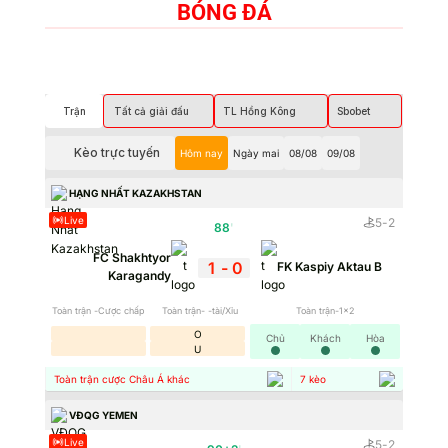
BÓNG ĐÁ
Trận
Tất cả giải đấu
TL Hồng Kông
Sbobet
Hot
Kèo trực tuyến
Hôm nay
Ngày mai
08/08
09/08
HẠNG NHẤT KAZAKHSTAN
Live
5
-
2
88
'
FC Shakhtyor
1
-
0
FK Kaspiy Aktau B
Karagandy
Toàn trận -Cược chấp
Toàn trận- -tài/Xỉu
Toàn trận-1x2
O
Chủ
Khách
Hòa
U
Toàn trận cược Châu Á khác
7
kèo
VĐQG YEMEN
Live
5
-
2