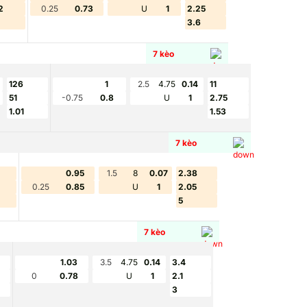
2
0.25
0.73
U
1
2.25
3.6
7
kèo
126
1
2.5
4.75
0.14
11
51
-0.75
0.8
U
1
2.75
1.01
1.53
7
kèo
0.95
1.5
8
0.07
2.38
0.25
0.85
U
1
2.05
5
7
kèo
1.03
3.5
4.75
0.14
3.4
0
0.78
U
1
2.1
3