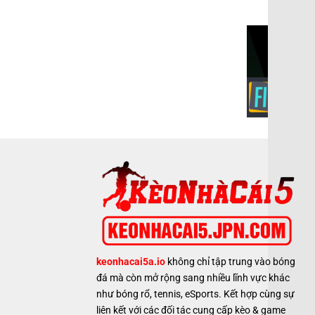
Live 
Tính n
thực, 
Người 
điểm c
cảm nh
keonhacai5a.io
không chỉ tập trung vào bóng
Ngoài 
đá mà còn mở rộng sang nhiều lĩnh vực khác
hệ thố
như bóng rổ, tennis, eSports. Kết hợp cùng sự
chính 
liên kết với các đối tác cung cấp kèo & game