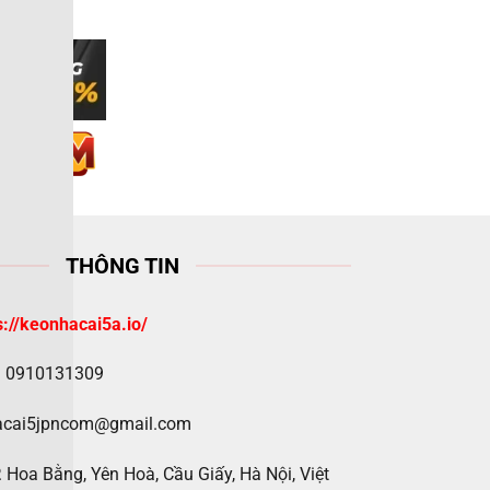
ian
THÔNG TIN
ễn ra.
 dứt
s://keonhacai5a.io/
 hâm mộ
i: 0910131309
ệu với
acai5jpncom@gmail.com
c độ
thực
P. Hoa Bằng, Yên Hoà, Cầu Giấy, Hà Nội, Việt