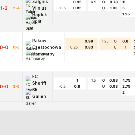
u và diễn biến thực tế của từng trận đấu. Việc hiểu rõ ý nghĩa từn
Zalgiris
0.95
4.5
O
0.78
11
1
-
2
Vilnius
-0.5
0.85
U
1.03
5
ách đọc tỷ lệ và những yếu tố ảnh hưởng đến biến động kèo sẽ 
2
-
4
1.25
Hajduk
chơi nâng cao khả năng phân tích và đưa ra nhận định chính x
Split
mỗi trận đấu.
i thiệu tổng quan về website Kèo Nhà C
Rakow
0.98
1.25
O
0.8
6
0
-
0
Czestochowa
0.25
0.83
U
1
0
-
3
Hammarby
i năm 2021,
Kèo Nhà Cái
nhanh chóng phát triển thành chuyên 
tin thể thao trực tuyến được cộng đồng tin tưởng. Với nền tảng
n định, website duy trì tốc độ tăng trưởng đều đặn qua từng ho
FC
1
1.5
O
0.88
4.75
Sheriff
Điều này chứng minh sức hút bền vững cùng sự đồng hành lâu
0
-
0
-0.5
0.8
U
0.93
2.75
3
-
6
St.
ng triệu người dùng thân thiết.
2
Gallen
HUẬT BÓNG ĐÁ