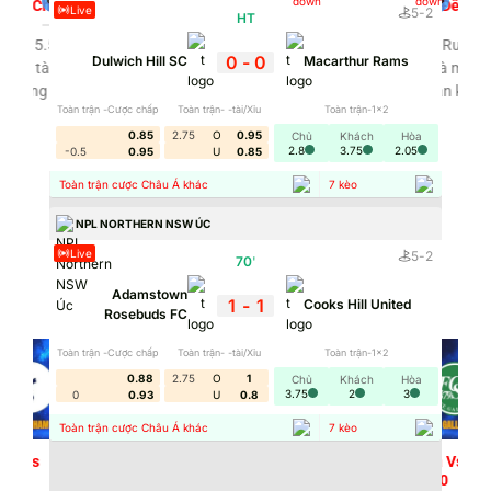
g
Tiền Hiệu Quả
Hay Đếm Tiền Đã Tay
Live
5
-
2
HT
Là
Kèo trên kèo dưới là
Kèo Rung là gì? Được
0
-
0
Dulwich Hill SC
Macarthur Rams
iến
một thuật ngữ trong
biết là một loại hình dự
cá cược bóng đá quen
đoán khá độc đáo...
Cái nhìn khái quát về chuyên trang Kèo Nhà
Toàn trận -Cược chấp
Toàn trận- -tài/Xỉu
Toàn trận-1x2
thuộc...
Cái
0.85
2.75
O
0.95
Chủ
Khách
Hòa
2.8
3.75
2.05
-0.5
0.95
U
0.85
Toàn trận cược Châu Á khác
7
kèo
Không dừng lại ở việc cập nhật dữ liệu,
NPL NORTHERN NSW ÚC
chuyên trang còn định hình sứ mệnh mang
Live
5
-
2
đến đến trải nghiệm phân tích bóng đá minh
70
'
NHẬN ĐỊNH KÈO BÓNG ĐÁ
bạch. Đội ngũ chuyên gia giàu kinh nghiệm
Adamstown
1
-
1
Cooks Hill United
cung cấp nhiều góc nhìn chiến thuật, giúp
Rosebuds FC
bet thủ dễ dàng đánh giá tình hình. Nhờ vậy,
Toàn trận -Cược chấp
Toàn trận- -tài/Xỉu
Toàn trận-1x2
website tạo nên cầu nối giữa niềm đam mê
0.88
2.75
O
1
Chủ
Khách
Hòa
bóng đá và nhu cầu tìm hiểu thực tiễn.
Bên
3.75
2
3
0
0.93
U
0.8
cạnh đó, hệ thống vận hành dưới giấy phép
Toàn trận cược Châu Á khác
7
kèo
quốc tế hợp pháp, đảm bảo tính minh bạch
s
Nhận Định
Nhận Định Benfica Vs
lẫn uy tín toàn diện.
Birmingham City Vs
St. Gallen, 02h00