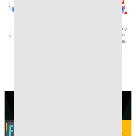
Barcelona, 01h45
Ngày 31/07: Khải
n
Ngày 01/08: Độc Chiêu
Huyền Tại Luz, Đại
Hiện tại, lượng truy cập hàng tháng đã vượt
Hansi Flick Ra Mắt
Bàng Lật Ngược Thế
Cờ
mốc 1,2 triệu, phản ánh rõ rệt về mức độ phổ
Birmingham City vs
biến. Con số này dự kiến tiếp tục tăng mạnh
Trận lượt về vòng loại
a
Barcelona vào lúc
trong năm 2026 nhờ việc mở rộng dữ liệu đa
thứ hai Champions
m
01h45 ngày
quốc gia.
League cúp C1 châu
.
01/08/2026 đang hâm
Âu giữa Benfica...
nóng bầu không khí...
Tổng hợp các danh mục có tại
chuyên trang Kèo Nhà Cái
Người dùng thường mong muốn tìm toàn bộ
dữ liệu tại một nơi thay vì phải di chuyển
qua nhiều kênh khác nhau. Chính vì thế,
Kèo
Nhà Cái
đã xây dựng hệ thống danh mục
riêng biệt, mỗi phần đáp ứng một nhu cầu
cụ thể. Nội dung sau sẽ giới thiệu chi tiết
từng danh mục nổi bật để bạn dễ hình dung
hơn.