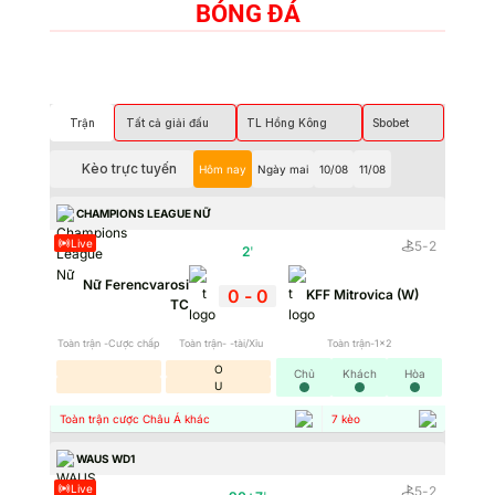
BÓNG ĐÁ
Trận
Tất cả giải đấu
TL Hồng Kông
Sbobet
Hot
Kèo trực tuyến
Hôm nay
Ngày mai
10/08
11/08
CHAMPIONS LEAGUE NỮ
Live
5
-
2
2
'
Nữ Ferencvarosi
0
-
0
KFF Mitrovica (W)
TC
Toàn trận -Cược chấp
Toàn trận- -tài/Xỉu
Toàn trận-1x2
O
Chủ
Khách
Hòa
U
Toàn trận cược Châu Á khác
7
kèo
WAUS WD1
Live
5
-
2