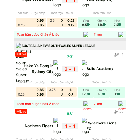
Toàn trận -Cược chấp
Toàn trận- -tài/Xỉu
Toàn trận-1x2
0.95
2.5
O
0.22
Chủ
Khách
Hòa
8.5
1.18
7.5
0.25
0.85
U
3.15
Toàn trận cược Châu Á khác
7
kèo
AUSTRALIA NEW SOUTH WALES SUPER LEAGUE
Live
5
-
2
70
'
Hake Ya Dong in
2
-
1
Bulls Academy
Sydney City
Toàn trận -Cược chấp
Toàn trận- -tài/Xỉu
Toàn trận-1x2
0.85
3.75
O
1.1
Chủ
Khách
Hòa
1.25
4.5
11
0.25
0.95
U
0.7
Kèo Nhà Cái
bao gồm nhiều loại tỷ lệ cược
Toàn trận cược Châu Á khác
7
kèo
khác nhau như kèo châu Á, kèo châu Âu, kèo
Live
5
-
2
tài xỉu, kèo phạt góc hay kèo thẻ phạt, được
68
'
thiết lập dựa trên dữ liệu và diễn biến thực tế
Rydalmere Lions
1
-
1
Northern Tigers
của từng trận đấu. Việc hiểu rõ ý nghĩa từng
FC
loại kèo, cách đọc tỷ lệ và những yếu tố ảnh
Toàn trận -Cược chấp
Toàn trận- -tài/Xỉu
Toàn trận-1x2