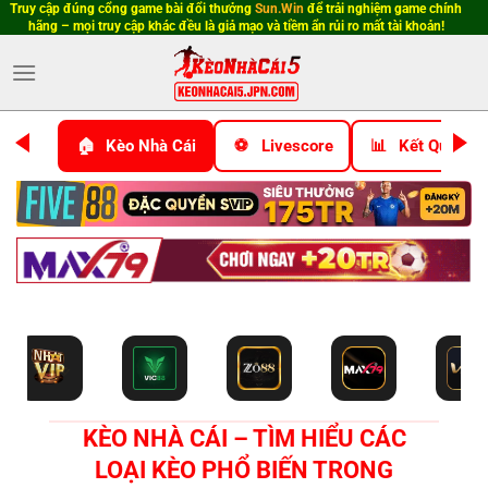
Truy cập đúng cổng game bài đổi thưởng
Sun.Win
để trải nghiệm game chính
Bỏ
hãng – mọi truy cập khác đều là giả mạo và tiềm ẩn rủi ro mất tài khoản!
qua
nội
dung
Kèo Nhà Cái
Livescore
Kết Quả Bó
KÈO NHÀ CÁI – TÌM HIỂU CÁC
LOẠI KÈO PHỔ BIẾN TRONG