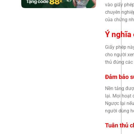
vào giấy phép
chuyên nghiệ
của chứng nh
Ý nghĩa
Giấy phép này
cho người xem
thủ đúng các 
Đảm bảo s
Nền tảng đượ
lại. Mọi hoạt
Ngược lại nếu
người dùng ho
Tuân thủ 