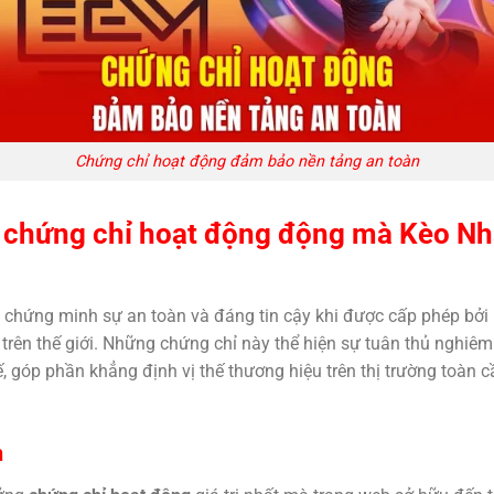
Chứng chỉ hoạt động đảm bảo nền tảng an toàn
i chứng chỉ hoạt động động mà Kèo Nh
chứng minh sự an toàn và đáng tin cậy khi được cấp phép bởi 
n trên thế giới. Những chứng chỉ này thể hiện sự tuân thủ nghiêm
, góp phần khẳng định vị thế thương hiệu trên thị trường toàn c
n