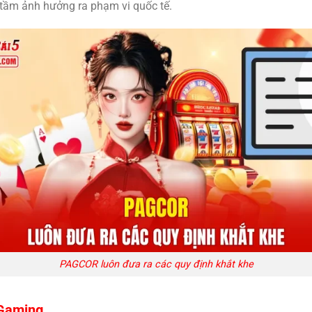
tầm ảnh hưởng ra phạm vi quốc tế.
PAGCOR luôn đưa ra các quy định khắt khe
Gaming