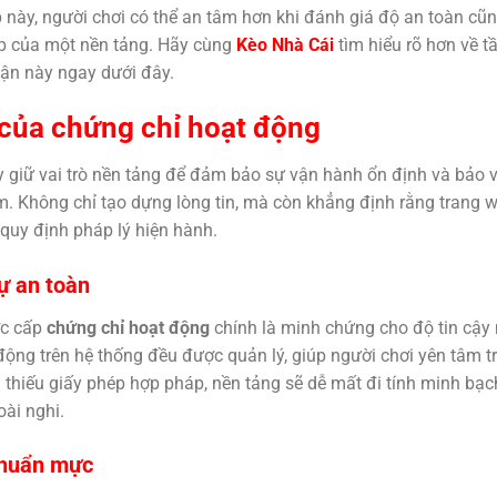
 này, người chơi có thể an tâm hơn khi đánh giá độ an toàn cũn
p của một nền tảng. Hãy cùng
Kèo Nhà Cái
tìm hiểu rõ hơn về 
ận này ngay dưới đây.
 của chứng chỉ hoạt động
 giữ vai trò nền tảng để đảm bảo sự vận hành ổn định và bảo v
. Không chỉ tạo dựng lòng tin, mà còn khẳng định rằng trang 
quy định pháp lý hiện hành.
ự an toàn
c cấp
chứng chỉ hoạt động
chính là minh chứng cho độ tin cậ
 động trên hệ thống đều được quản lý, giúp người chơi yên tâm t
 thiếu giấy phép hợp pháp, nền tảng sẽ dễ mất đi tính minh bạc
ài nghi.
chuẩn mực