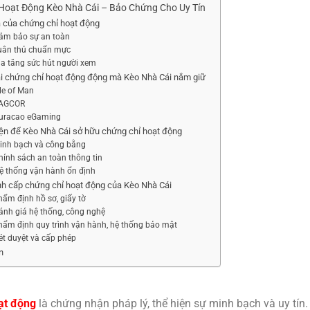
Hoạt Động Kèo Nhà Cái – Bảo Chứng Cho Uy Tín
a của chứng chỉ hoạt động
ảm bảo sự an toàn
uân thủ chuẩn mực
ia tăng sức hút người xem
ại chứng chỉ hoạt động động mà Kèo Nhà Cái nắm giữ
sle of Man
AGCOR
uracao eGaming
iện để Kèo Nhà Cái sở hữu chứng chỉ hoạt động
inh bạch và công bằng
hính sách an toàn thông tin
ệ thống vận hành ổn định
ình cấp chứng chỉ hoạt động của Kèo Nhà Cái
hẩm định hồ sơ, giấy tờ
ánh giá hệ thống, công nghệ
hẩm định quy trình vận hành, hệ thống bảo mật
ét duyệt và cấp phép
n
ạt động
là chứng nhận pháp lý, thể hiện sự minh bạch và uy tín