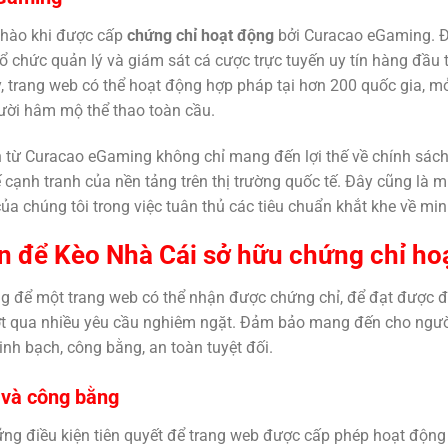
 hào khi được cấp
chứng chỉ hoạt động
bởi Curacao eGaming. Đ
ổ chức quản lý và giám sát cá cược trực tuyến uy tín hàng đầu t
, trang web có thể hoạt động hợp pháp tại hơn 200 quốc gia, 
gười hâm mộ thể thao toàn cầu.
 từ Curacao eGaming không chỉ mang đến lợi thế về chính sác
ế cạnh tranh của nền tảng trên thị trường quốc tế. Đây cũng là 
ủa chúng tôi trong việc tuân thủ các tiêu chuẩn khắt khe về mi
ện để Kèo Nhà Cái sở hữu chứng chỉ ho
g để một trang web có thể nhận được chứng chỉ, để đạt được đ
ợt qua nhiều yêu cầu nghiêm ngặt. Đảm bảo mang đến cho ngư
nh bạch, công bằng, an toàn tuyệt đối.
 và công bằng
ng điều kiện tiên quyết để trang web được cấp phép hoạt động