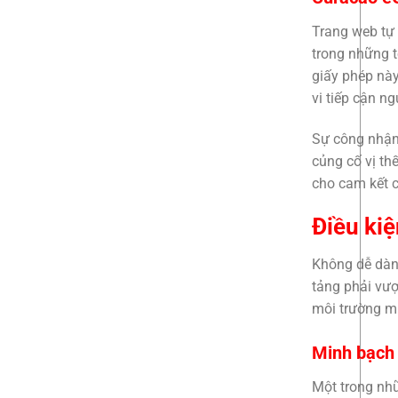
Trang web tự
trong những t
giấy phép này
vi tiếp cận n
Sự công nhận
củng cố vị th
cho cam kết c
Điều ki
Không dễ dàn
tảng phải vư
môi trường mi
Minh bạch
Một trong nhữ