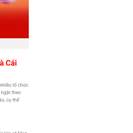
à Cái
nhiều tổ chức
 ngặt theo
ầu, cụ thể