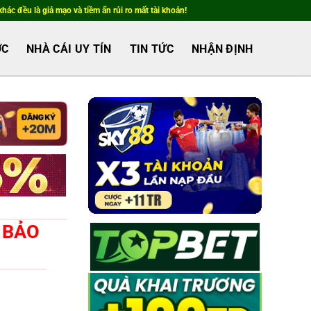
ác đều là giả mạo và tiềm ẩn rủi ro mất tài khoản!
ỢC
NHÀ CÁI UY TÍN
TIN TỨC
NHẬN ĐỊNH
 BẢO