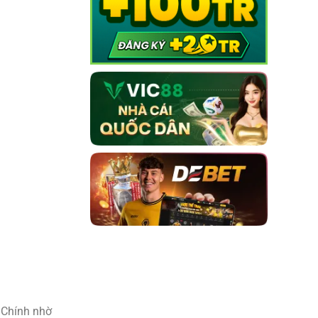
. Chính nhờ