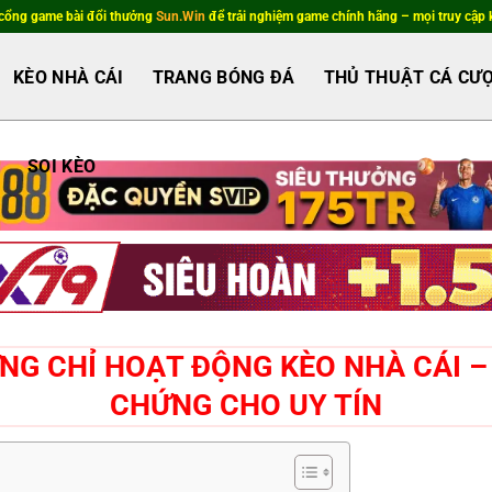
cổng game bài đổi thưởng
Sun.Win
để trải nghiệm game chính hãng – mọi truy cập kh
KÈO NHÀ CÁI
TRANG BÓNG ĐÁ
THỦ THUẬT CÁ CƯ
SOI KÈO
NG CHỈ HOẠT ĐỘNG KÈO NHÀ CÁI –
CHỨNG CHO UY TÍN