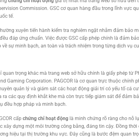
hững
chứng chỉ hoạt động
giá trị nhất mà trang web sở hữu đến t
ervision Commission. GSC cơ quan hàng đầu trong lĩnh vực qu
uốc tế.
thường xuyên tiến hành kiểm tra nghiêm ngặt nhằm đảm bảo m
 đều đáp ứng chuẩn. Việc được GSC cấp phép chính là đảm bảo
 về sự minh bạch, an toàn và trách nhiệm trong từng dịch vụ c
 quan trọng khác mà trang web sở hữu chính là giấy phép từ Ph
d Gaming Corporation. PAGCOR là cơ quan trực thuộc chính p
chuyên quản lý và giám sát các hoạt động giải trí có yếu tố cá 
 ra các quy định khắt khe mà còn trực tiếp giám sát để đảm b
vụ đều hợp pháp và minh bạch.
AGCOR cấp
chứng chỉ hoạt động
là minh chứng rõ ràng cho nỗ l
ệc xây dựng một môi trường công bằng, đáng tin cậy. Đồng thời
ương hiệu tại thị trường khu vực. Đây cũng là bước đệm quan tr