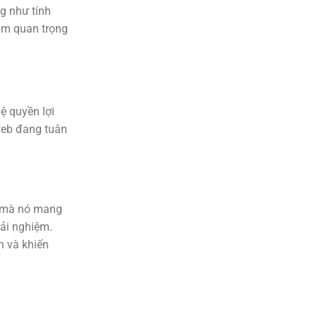
g như tính
tầm quan trọng
ệ quyền lợi
web đang tuân
y mà nó mang
rải nghiệm.
h và khiến