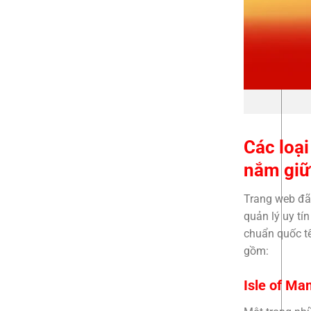
Các loạ
nắm giữ
Trang web đã 
quản lý uy tí
chuẩn quốc tế
gồm:
Isle of Ma