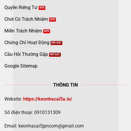
nguồn rời rạc khác.
Điểm đặc biệt là kết quả
Quyền Riêng Tư
luôn được lưu trữ trong thời gian dài, dễ
Chơi Có Trách Nhiệm
dàng truy vấn lại bất kỳ lúc nào cần thiết.
Bet thủ có thể đối chiếu số liệu giữa nhiều
Miễn Trách Nhiệm
trận để đánh giá xu hướng phong độ của
từng đội.
Chứng Chỉ Hoạt Động
Câu Hỏi Thường Gặp
Google Sitemap
THÔNG TIN
Website:
https://keonhacai5a.io/
Cập nhật kết quả bóng đá nhanh nhất tại Kèo
Nhà Cái
Số điện thoại: 0910131309
Email:
keonhacai5jpncom@gmail.com
BXH bóng đá