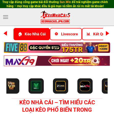
Truy cập đúng cổng game bài đổi thưởng
Sun.Win
để trải nghiệm game chính
Bỏ
hãng – mọi truy cập khác đều là giả mạo và tiềm ẩn rủi ro mất tài khoản!
qua
nội
dung
Kèo Nhà Cái
Livescore
Kết Quả Bó
KÈO NHÀ CÁI – TÌM HIỂU CÁC
LOẠI KÈO PHỔ BIẾN TRONG